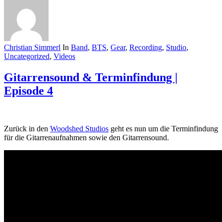
Christian Simmerl
In
Band
,
BTS
,
Gear
,
Recording
,
Studio
,
Uncategorized
,
Videos
Gitarrensound & Terminfindung |
Episode 4
Zurück in den
Woodshed Studios
geht es nun um die Terminfindung
für die Gitarrenaufnahmen sowie den Gitarrensound.