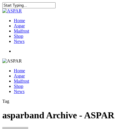
Home
Aspar
Maifrost
Shop
News
Home
Aspar
Maifrost
Shop
News
Tag
asparband Archive - ASPAR