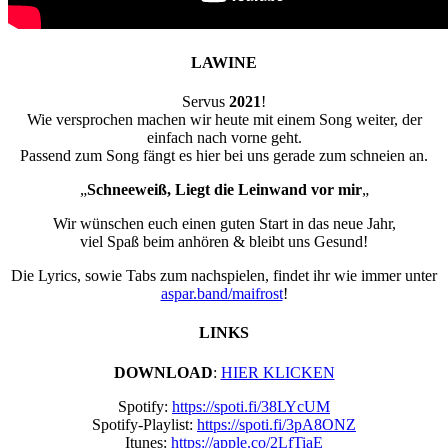
LAWINE
Servus
2021
!
Wie versprochen machen wir heute mit einem Song weiter, der
einfach nach vorne geht.
Passend zum Song fängt es hier bei uns gerade zum schneien an.
„
Schneeweiß, Liegt d
ie Leinwand vor mir
„
Wir wünschen euch einen guten Start in das neue Jahr,
viel Spaß beim anhören & bleibt uns Gesund!
Die Lyrics, sowie Tabs zum nachspielen, findet ihr wie immer unter
aspar.band/maifrost
!
LINKS
DOWNLOAD
:
HIER KLICKEN
Spotify:
https://spoti.fi/38LYcUM
Spotify-Playlist:
https://spoti.fi/3pA8ONZ
Itunes:
https://apple.co/2LfTiaE