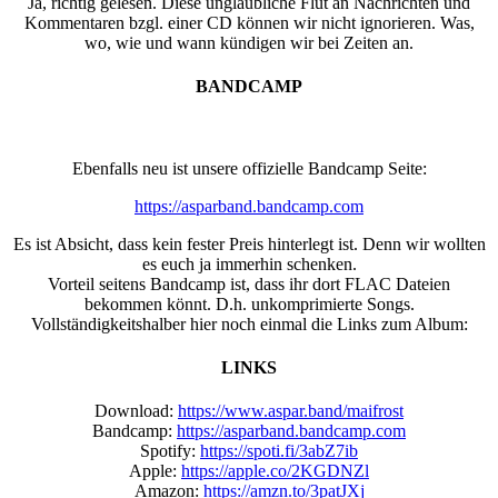
Ja, richtig gelesen. Diese unglaubliche Flut an Nachrichten und
Kommentaren bzgl. einer CD können wir nicht ignorieren. Was,
wo, wie und wann kündigen wir bei Zeiten an.
BANDCAMP
Ebenfalls neu ist unsere offizielle Bandcamp Seite:
https://asparband.bandcamp.com
Es ist Absicht, dass kein fester Preis hinterlegt ist. Denn wir wollten
es euch ja immerhin schenken.
Vorteil seitens Bandcamp ist, dass ihr dort FLAC Dateien
bekommen könnt. D.h. unkomprimierte Songs.
Vollständigkeitshalber hier noch einmal die Links zum Album:
LINKS
Download:
https://www.aspar.band/maifrost
Bandcamp:
https://asparband.bandcamp.com
Spotify:
https://spoti.fi/3abZ7ib
Apple:
https://apple.co/2KGDNZl
Amazon:
https://amzn.to/3patJXj