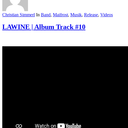
Christian Simmerl
In
Band
,
Maifrost
,
Musik
,
Release
,
Videos
LAWINE | Album Track #10