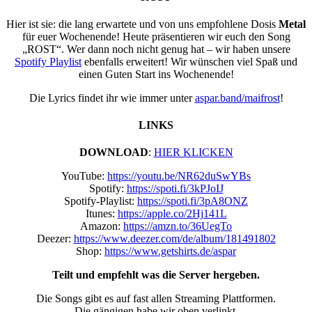
Hier ist sie: die lang erwartete und von uns empfohlene Dosis
Metal
für euer Wochenende! Heute präsentieren wir euch den Song
„ROST“. Wer dann noch nicht genug hat – wir haben unsere
Spotify Playlist
ebenfalls erweitert! Wir wünschen viel Spaß und
einen Guten Start ins Wochenende!
Die Lyrics findet ihr wie immer unter
aspar.band/maifrost
!
LINKS
DOWNLOAD
:
HIER KLICKEN
YouTube:
https://youtu.be/NR62duSwYBs
Spotify:
https://spoti.fi/3kPJoIJ
Spotify-Playlist:
https://spoti.fi/3pA8ONZ
Itunes:
https://apple.co/2Hj141L
Amazon:
https://amzn.to/36UegTo
Deezer:
https://www.deezer.com/de/album/181491802
Shop:
https://www.getshirts.de/aspar
Teilt und empfehlt was die Server hergeben.
Die Songs gibt es auf fast allen Streaming Plattformen.
Die gängigen habe wir oben verlinkt.