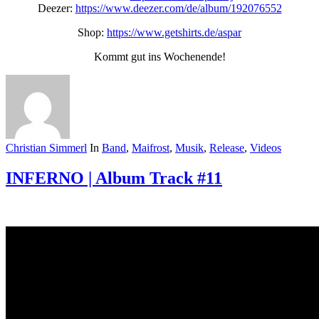
Deezer:
https://www.deezer.com/de/album/192076552
Shop:
https://www.getshirts.de/aspar
Kommt gut ins Wochenende!
Christian Simmerl
In
Band
,
Maifrost
,
Musik
,
Release
,
Videos
INFERNO | Album Track #11