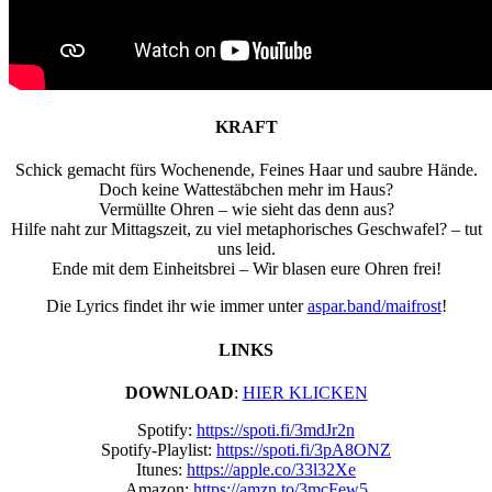
KRAFT
Schick gemacht fürs Wochenende, Feines Haar und saubre Hände.
Doch keine Wattestäbchen mehr im Haus?
Vermüllte Ohren – wie sieht das denn aus?
Hilfe naht zur Mittagszeit, zu viel metaphorisches Geschwafel? – tut
uns leid.
Ende mit dem Einheitsbrei – Wir blasen eure Ohren frei!
Die Lyrics findet ihr wie immer unter
aspar.band/maifrost
!
LINKS
DOWNLOAD
:
HIER KLICKEN
Spotify:
https://spoti.fi/3mdJr2n
Spotify-Playlist:
https://spoti.fi/3pA8ONZ
Itunes:
https://apple.co/33l32Xe
Amazon:
https://amzn.to/3mcFew5