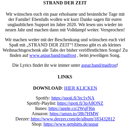
STRAND DER ZEIT
Wir wünschen euch ein paar erholsame und besinnliche Tage mit
der Familie! Ebenfalls wollen wir kurz Danke sagen für euren
unglaublichen Support im Jahre 2020. Wir lesen uns wieder im
neuen Jahr und machen dann mit Volldampf weiter. Versprochen!
Wir machen weiter mit der Beschenkung und wünschen euch viel
Spaß mit „STRAND DER ZEIT“! Ebenso gibt es als kleines
Weihnachtsgeschenk alle Tabs der bisher veröffentlichten Songs! Zu
finden auf
www.aspar.band/maifrost
, beim jeweiligen Song.
Die Lyrics findet ihr wie immer unter
aspar.band/maifrost
!
LINKS
DOWNLOAD
:
HIER KLICKEN
Spotify:
https://spoti.fi/3rc1vNA
Spotify-Playlist:
https://spoti.fi/3pA8ONZ
Itunes:
https://apple.co/2WqFI6n
Amazon:
https://amzn.to/38b7HMW
Deezer:
https://www.deezer.com/de/album/183432812
Shop:
https://www.getshirts.de/aspar