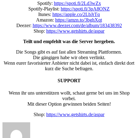
Spotify:
https://spoti.fi/2Ld3wZx
Spotify-Playlist:
https://spoti.fi/3pA8ONZ
Itunes:
https://apple.co/2LbJrTq
Amazon:
https://amzn.to/3bghXqt
Deezer:
https://www.deezer.com/de/album/183438392
Shop:
https://www.getshirts.de/aspar
Teilt und empfehlt was die Server hergeben.
Die Songs gibt es auf fast allen Streaming Plattformen.
Die gängigen habe wir oben verlinkt.
Wenn eurer favorisierter Anbieter nicht dabei ist, einfach direkt dort
kurz die Suche befragen.
SUPPORT
Wenn ihr uns unterstützen wollt, schaut gerne bei uns im Shop
vorbei.
Mit dieser Option gewinnen beiden Seiten!
Shop:
https://www.getshirts.de/aspar