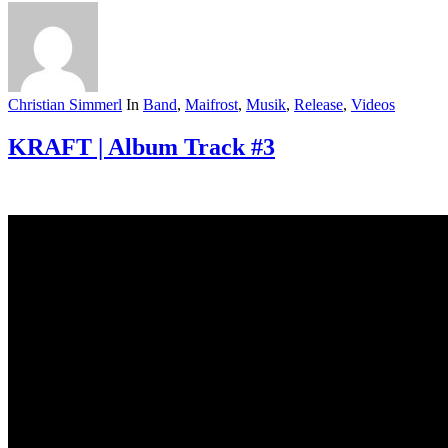
Christian Simmerl
In
Band
,
Maifrost
,
Musik
,
Release
,
Videos
KRAFT | Album Track #3