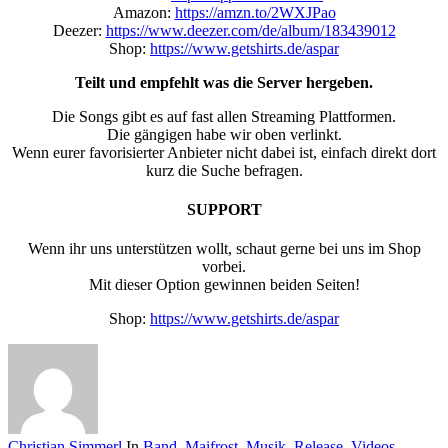
Amazon:
https://amzn.to/2WXJPao
Deezer:
https://www.deezer.com/de/album/183439012
Shop:
https://www.getshirts.de/aspar
Teilt und empfehlt was die Server hergeben.
Die Songs gibt es auf fast allen Streaming Plattformen.
Die gängigen habe wir oben verlinkt.
Wenn eurer favorisierter Anbieter nicht dabei ist, einfach direkt dort
kurz die Suche befragen.
SUPPORT
Wenn ihr uns unterstützen wollt, schaut gerne bei uns im Shop
vorbei.
Mit dieser Option gewinnen beiden Seiten!
Shop:
https://www.getshirts.de/aspar
Christian Simmerl
In
Band
,
Maifrost
,
Musik
,
Release
,
Videos