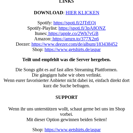
LINKS
DOWNLOAD
:
HIER KLICKEN
Spotify:
https://spoti.fi/2JTrEQi
Spotify-Playlist:
https://spoti.fi/3pA8ONZ
Itunes:
https://apple.co/2Wh7vGB
Amazon:
https://amzn.to/377X2n6
Deezer:
https://www.deezer.com/de/album/183438452
Shop:
https://www.getshirts.de/aspar
Teilt und empfehlt was die Server hergeben.
Die Songs gibt es auf fast allen Streaming Plattformen.
Die gängigen habe wir oben verlinkt.
Wenn eurer favorisierter Anbieter nicht dabei ist, einfach direkt dort
kurz die Suche befragen.
SUPPORT
Wenn ihr uns unterstützen wollt, schaut gerne bei uns im Shop
vorbei.
Mit dieser Option gewinnen beiden Seiten!
Shop:
https://www.getshirts.de/aspar