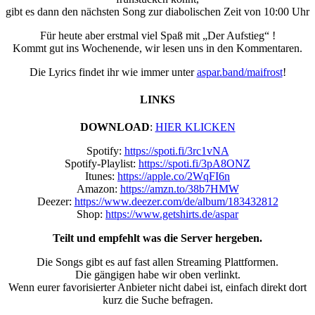
gibt es dann den nächsten Song zur diabolischen Zeit von 10:00 Uhr
Für heute aber erstmal viel Spaß mit „Der Aufstieg“ !
Kommt gut ins Wochenende, wir lesen uns in den Kommentaren.
Die Lyrics findet ihr wie immer unter
aspar.band/maifrost
!
LINKS
DOWNLOAD
:
HIER KLICKEN
Spotify:
https://spoti.fi/3rc1vNA
Spotify-Playlist:
https://spoti.fi/3pA8ONZ
Itunes:
https://apple.co/2WqFI6n
Amazon:
https://amzn.to/38b7HMW
Deezer:
https://www.deezer.com/de/album/183432812
Shop:
https://www.getshirts.de/aspar
Teilt und empfehlt was die Server hergeben.
Die Songs gibt es auf fast allen Streaming Plattformen.
Die gängigen habe wir oben verlinkt.
Wenn eurer favorisierter Anbieter nicht dabei ist, einfach direkt dort
kurz die Suche befragen.