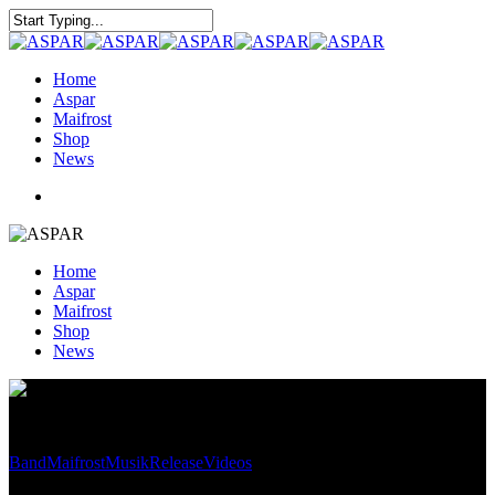
Home
Aspar
Maifrost
Shop
News
Home
Aspar
Maifrost
Shop
News
Band
Maifrost
Musik
Release
Videos