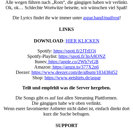
Alle wegen führen nach „Rom“, die gängigen haben wir verlinkt.
Ok, ok… Schlechte Wortwitze beiseite, wir wünschen viel Spaß!
Die Lyrics findet ihr wie immer unter
aspar.band/maifrost
!
LINKS
DOWNLOAD
:
HIER KLICKEN
Spotify:
https://spoti.fi/2JTrEQi
Spotify-Playlist:
https://spoti.fi/3pA8ONZ
Itunes:
https://apple.co/2Wh7vGB
Amazon:
https://amzn.to/377X2n6
Deezer:
https://www.deezer.com/de/album/183438452
Shop:
https://www.getshirts.de/aspar
Teilt und empfehlt was die Server hergeben.
Die Songs gibt es auf fast allen Streaming Plattformen.
Die gängigen habe wir oben verlinkt.
Wenn eurer favorisierter Anbieter nicht dabei ist, einfach direkt dort
kurz die Suche befragen.
SUPPORT