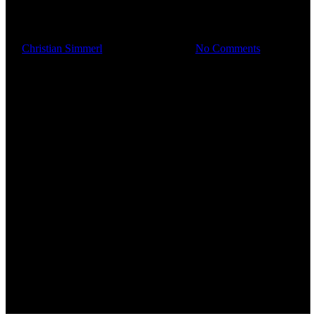
ROM | Album Track #6
By
Christian Simmerl
11. Dezember 2020
No Comments