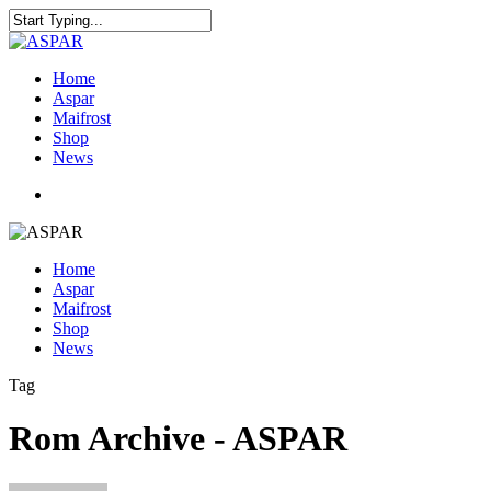
Home
Aspar
Maifrost
Shop
News
Home
Aspar
Maifrost
Shop
News
Tag
Rom Archive - ASPAR