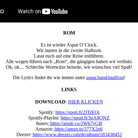
ROM
Es ist wieder Aspar O’Clock.
Wir starten in die zweite Halbzeit.
Lasst euch auf eine Reise entführen.
Alle wegen führen nach „Rom“, die gängigen haben wir verlinkt.
Ok, ok… Schlechte Wortwitze beiseite, wir wünschen viel Spaß!
Die Lyrics findet ihr wie immer unter
aspar.band/maifrost
!
LINKS
DOWNLOAD
:
HIER KLICKEN
Spotify:
https://spoti.fi/2JTrEQi
Spotify-Playlist:
https://spoti.fi/3pA8ONZ
Itunes:
https://apple.co/2Wh7vGB
Amazon:
https://amzn.to/377X2n6
Deezer:
https://www.deezer.com/de/album/183438452