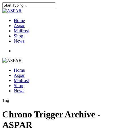
Home
Aspar
Maifrost
Shop
News
Home
Aspar
Maifrost
Shop
News
Tag
Chrono Trigger Archive -
ASPAR