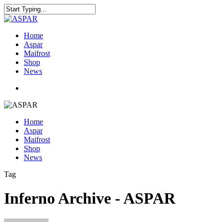
Home
Aspar
Maifrost
Shop
News
Home
Aspar
Maifrost
Shop
News
Tag
Inferno Archive - ASPAR