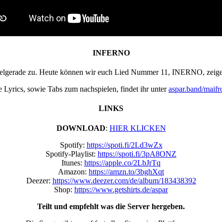
INFERNO
Zielgerade zu. Heute können wir euch Lied Nummer 11, INERNO, zeige
e Lyrics, sowie Tabs zum nachspielen, findet ihr unter
aspar.band/maifr
LINKS
DOWNLOAD
:
HIER KLICKEN
Spotify:
https://spoti.fi/2Ld3wZx
Spotify-Playlist:
https://spoti.fi/3pA8ONZ
Itunes:
https://apple.co/2LbJrTq
Amazon:
https://amzn.to/3bghXqt
Deezer:
https://www.deezer.com/de/album/183438392
Shop:
https://www.getshirts.de/aspar
Teilt und empfehlt was die Server hergeben.