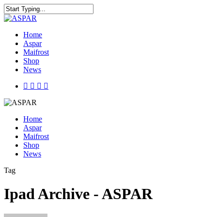
Home
Aspar
Maifrost
Shop
News
Home
Aspar
Maifrost
Shop
News
Tag
Ipad Archive - ASPAR