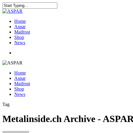
Home
Aspar
Maifrost
Shop
News
Home
Aspar
Maifrost
Shop
News
Tag
Metalinside.ch Archive - ASPA