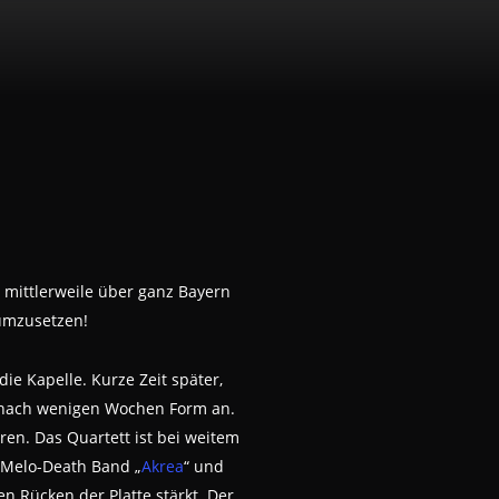
 mittlerweile über ganz Bayern
 umzusetzen!
e Kapelle. Kurze Zeit später,
 nach wenigen Wochen Form an.
en. Das Quartett ist bei weitem
n Melo-Death Band „
Akrea
“ und
n Rücken der Platte stärkt. Der