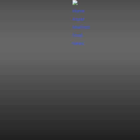
Home
Aspar
Maifrost
Shop
News