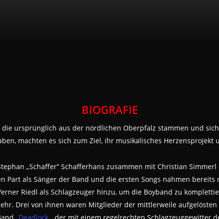
BIOGRAFIE
 die ursprünglich aus der nördlichen Oberpfalz stammen und sich
aben, machten es sich zum Ziel, ihr musikalisches Herzensprojekt
tephan „Schaffer“ Schafferhans zusammen mit Christian Simmerl di
n Part als Sänger der Band und die ersten Songs nahmen bereits
erner Riedl als Schlagzeuger hinzu, um die Boyband zu komplettier
ehr. Drei von ihnen waren Mitglieder der mittlerweile aufgelöste
Band „
Deadlock
„, der mit einem regelrechten Schlagzeuggewitter de