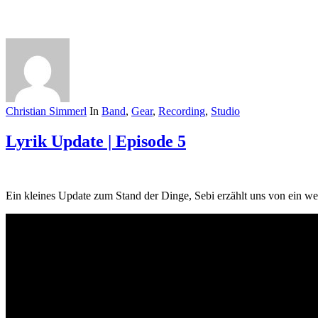
Christian Simmerl
In
Band
,
Gear
,
Recording
,
Studio
Lyrik Update | Episode 5
Ein kleines Update zum Stand der Dinge, Sebi erzählt uns von ein weit