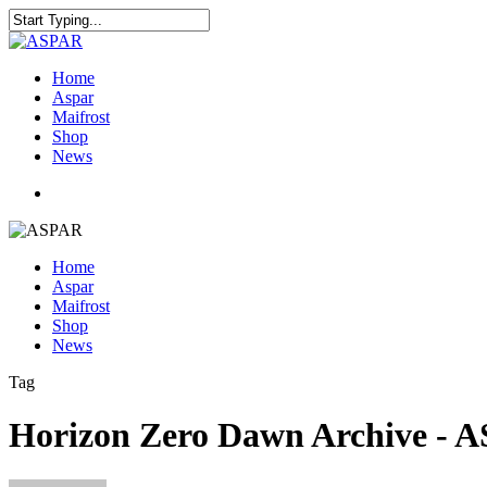
Home
Aspar
Maifrost
Shop
News
Home
Aspar
Maifrost
Shop
News
Tag
Horizon Zero Dawn Archive - 