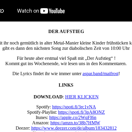
DER AUFSTIEG
t ihr noch gemütlich in alter Metal-Manier kleine Kinder frühstücken k
gibt es dann den nächsten Song zur diabolischen Zeit von 10:00 Uhr
Für heute aber erstmal viel Spaß mit „Der Aufstieg“ !
Kommt gut ins Wochenende, wir lesen uns in den Kommentaren.
Die Lyrics findet ihr wie immer unter
aspar.band/maifrost
!
LINKS
DOWNLOAD
:
HIER KLICKEN
Spotify:
https://spoti.fi/3rc1vNA
Spotify-Playlist:
https://spoti.fi/3pA8ONZ
Itunes:
https://apple.co/2WqFI6n
Amazon:
https://amzn.to/38b7HMW
Deezer:
https://www.deezer.com/de/album/183432812