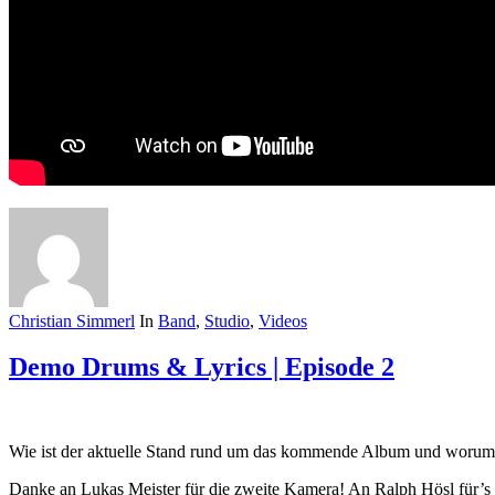
Christian Simmerl
In
Band
,
Studio
,
Videos
Demo Drums & Lyrics | Episode 2
Wie ist der aktuelle Stand rund um das kommende Album und worum ge
Danke an Lukas Meister für die zweite Kamera! An Ralph Hösl für’s 