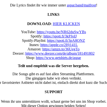
Die Lyrics findet ihr wie immer unter
aspar.band/maifrost
!
LINKS
DOWNLOAD
:
HIER KLICKEN
YouTube:
https://youtu.be/NR62duSwYBs
Spotify:
https://spoti.fi/3kPJoIJ
Spotify-Playlist:
https://spoti.fi/3pA8ONZ
Itunes:
https://apple.co/2Hj141L
Amazon:
https://amzn.to/36UegTo
Deezer:
https://www.deezer.com/de/album/181491802
Shop:
https://www.getshirts.de/aspar
Teilt und empfehlt was die Server hergeben.
Die Songs gibt es auf fast allen Streaming Plattformen.
Die gängigen habe wir oben verlinkt.
favorisierter Anbieter nicht dabei ist, einfach direkt dort kurz die Suc
SUPPORT
Wenn ihr uns unterstützen wollt, schaut gerne bei uns im Shop vorbei.
Mit dieser Option gewinnen beiden Seiten!